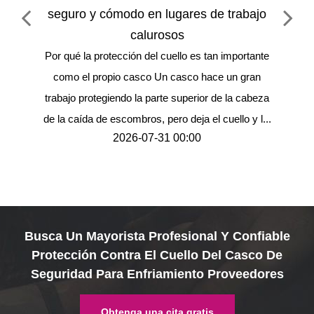
seguro y cómodo en lugares de trabajo
calurosos
 of
Por qué la protección del cuello es tan importante
Por 
ssion,
como el propio casco Un casco hace un gran
la d
inor
trabajo protegiendo la parte superior de la cabeza
haya
wraps
de la caída de escombros, pero deja el cuello y l...
de 
2026-07-31 00:00
Busca Un Mayorista Profesional Y Confiable
Protección Contra El Cuello Del Casco De
Seguridad Para Enfriamiento Proveedores
Obtenga una cita gratis