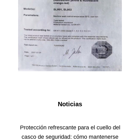
Noticias
ork
Protección refrescante para el cuello del
Guí
tial
casco de seguridad: cómo mantenerse
ma