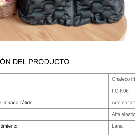
IÓN DEL PRODUCTO
Chaleco frí
FQ-K06
llenado cálido:
Aire no flo
Alta elasti
timiento:
Lana