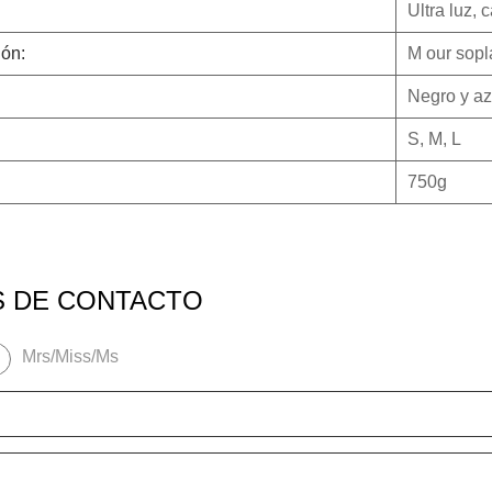
Ultra luz,
ión:
M
our sop
Negro y az
S, M, L
750g
S DE CONTACTO
Mrs/Miss/Ms